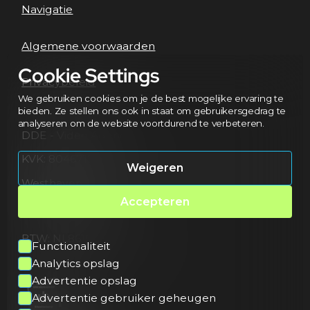
Navigatie
Algemene voorwaarden
Cookie Settings
Privacybeleid
We gebruiken cookies om je de best mogelijke ervaring te
bieden. Ze stellen ons ook in staat om gebruikersgedrag te
analyseren om de website voortdurend te verbeteren.
DDE - Video Agency
KVK: 80467172
Weigeren
Westhavendijk 13
4463 AD Goes
Accepteren
Netherlands
BTW: NL861682294B01
Functionaliteit
Analytics opslag
Advertentie opslag
Advertentie gebruiker geheugen