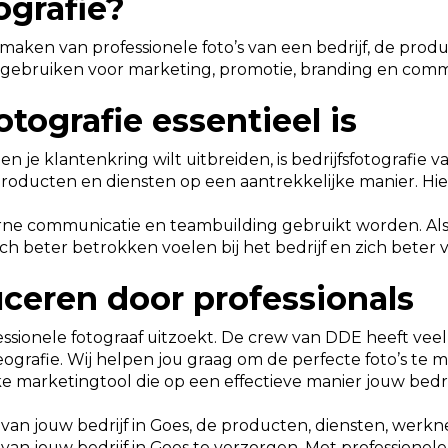
ografie?
et maken van professionele foto’s van een bedrijf, de pr
e gebruiken voor marketing, promotie, branding en comm
tografie essentieel is
n je klantenkring wilt uitbreiden, is bedrijfsfotografie 
e producten en diensten op een aantrekkelijke manier. Hi
rne communicatie en teambuilding gebruikt worden. Als
zich beter betrokken voelen bij het bedrijf en zich bete
uceren door professionals
ofessionele fotograaf uitzoekt. De crew van DDE heeft ve
deografie. Wij helpen jou graag om de perfecte foto’s te 
erke marketingtool die op een effectieve manier jouw bed
 van jouw bedrijf in Goes, de producten, diensten, werk
 van jouw bedrijf in Goes te verzorgen. Met professionele 