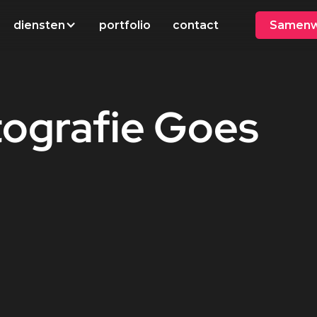
diensten
portfolio
contact
Samenw
tografie
Goes