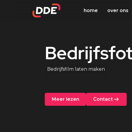
home
over ons
Bedrijfsfo
Bedrijfsfilm laten maken
Meer lezen
Contact