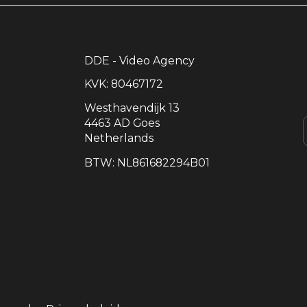
DDE - Video Agency
KVK: 80467172
Westhavendijk 13
4463 AD Goes
Netherlands
BTW: NL861682294B01