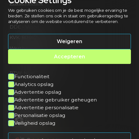
Privacybeleid
We gebruiken cookies om je de best mogelijke ervaring te
bieden. Ze stellen ons ook in staat om gebruikersgedrag te
analyseren om de website voortdurend te verbeteren.
DDE - Video Agency
KVK: 80467172
Weigeren
Westhavendijk 13
4463 AD Goes
Accepteren
Netherlands
BTW: NL861682294B01
Functionaliteit
Analytics opslag
Advertentie opslag
Advertentie gebruiker geheugen
Advertentie personalisatie
Personalisatie opslag
Veiligheid opslag