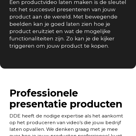
Een productvideo laten maken is de sleutel
tot het succesvol presenteren van jouw
product aan de wereld. Met bewegende
beelden kan je goed laten zien hoe je
product eruitziet en wat de mogelijke
functionaliteiten zijn. Zo kan je de kijker
triggeren om jouw product te kopen.
Professionele
presentatie producten
DDE heeft de nodige expertise als het aankomt
op het produceren van video’s die jouw bedrijf
laten opvallen. We denken graag met je mee
over hoe je jouw producten professioneel kunt