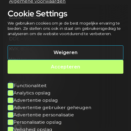
Algemene voorwaarden
Cookie Settings
Privacybeleid
We gebruiken cookies om je de best mogelijke ervaring te
bieden. Ze stellen ons ook in staat om gebruikersgedrag te
analyseren om de website voortdurend te verbeteren.
DDE - Video Agency
KVK: 80467172
Weigeren
Westhavendijk 13
4463 AD Goes
Accepteren
Netherlands
BTW: NL861682294B01
Functionaliteit
Analytics opslag
Advertentie opslag
Advertentie gebruiker geheugen
Advertentie personalisatie
Personalisatie opslag
Veiligheid opslag