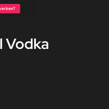
erken?
l
Vodka