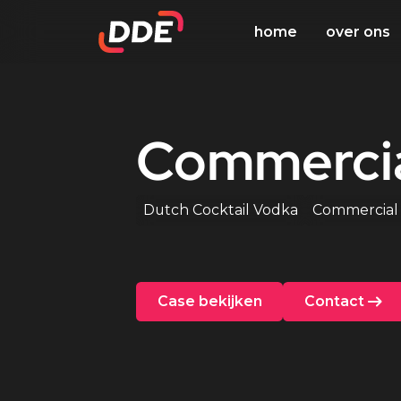
home
over ons
Commerci
Dutch Cocktail Vodka
Commercial
Case bekijken
Contact