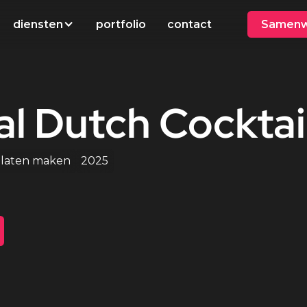
diensten
portfolio
contact
Samenw
al
Dutch
Cocktai
 laten maken
2025