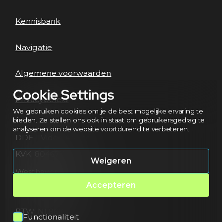
Kennisbank
Navigatie
Algemene voorwaarden
Cookie Settings
Privacybeleid
We gebruiken cookies om je de best mogelijke ervaring te
bieden. Ze stellen ons ook in staat om gebruikersgedrag te
analyseren om de website voortdurend te verbeteren.
DDE - Video Agency
KVK: 80467172
Weigeren
Westhavendijk 13
4463 AD Goes
Accepteren
Netherlands
BTW: NL861682294B01
Functionaliteit