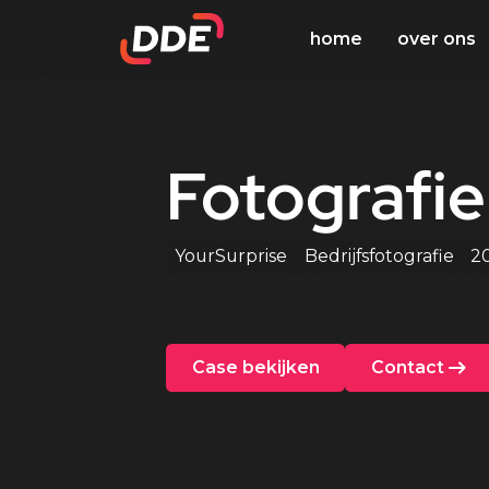
home
over ons
Fotografie
YourSurprise
Bedrijfsfotografie
2
Case bekijken
Contact