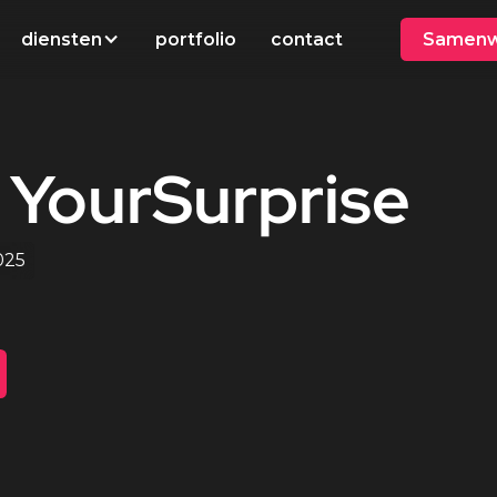
diensten
portfolio
contact
Samenw
YourSurprise
025