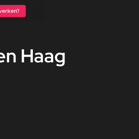
erken?
en
Haag