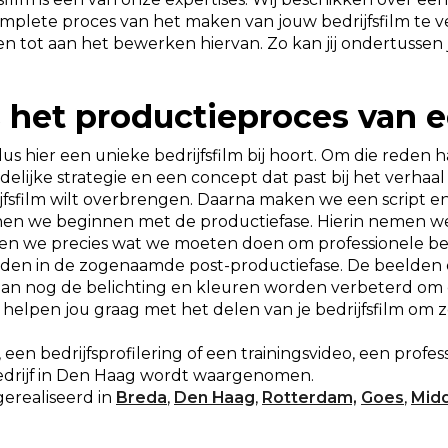
mplete proces van het maken van jouw bedrijfsfilm te ve
n tot aan het bewerken hiervan. Zo kan jij ondertussen 
s het productieproces van e
dus hier een unieke bedrijfsfilm bij hoort. Om die reden h
elijke strategie en een concept dat past bij het verhaal
sfilm wilt overbrengen. Daarna maken we een script en 
en we beginnen met de productiefase. Hierin nemen we
ten we precies wat we moeten doen om professionele b
den in de zogenaamde post-productiefase. De beelden
aan nog de belichting en kleuren worden verbeterd om 
ij helpen jou graag met het delen van je bedrijfsfilm om
een bedrijfsprofilering of een trainingsvideo, een prof
edrijf in Den Haag wordt waargenomen.
gerealiseerd in
Breda
,
Den Haag
,
Rotterdam,
Goes
,
Mid