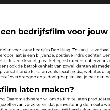
een bedrijfsfilm voor jouw 
elen voor jouw bedrijf in Den Haag. Zo kan jij je verhaal
rdoor laat je een blijvende, positieve indruk achter. Een 
 Het is dus een krachtig marketinginstrument dat ervoor
volgens ook de betrokkenheid van zowel klanten als me
op verschillende kanalen zoals social media, websites 
ectief overbrengen op je doelgroep en laat je heir een po
sfilm laten maken?
ering. Daarom adviseren wij om de film te laten producer
 jezelf ervan verzekeren dat je investering de moeite waar
film is een van onze expertises. Wij beschikken over een