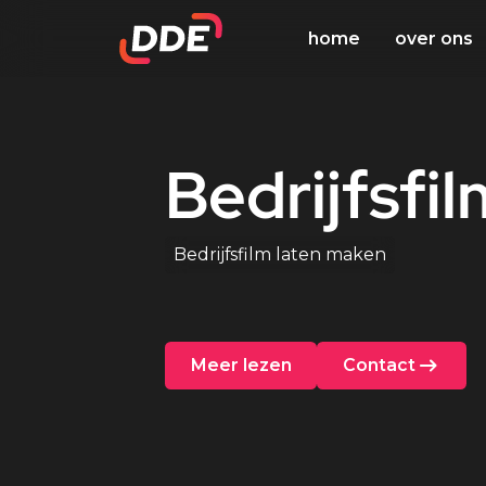
home
over ons
Bedrijfsfil
Bedrijfsfilm laten maken
Meer lezen
Contact