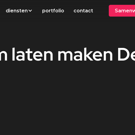
diensten
portfolio
contact
Samenw
m
laten
maken
D